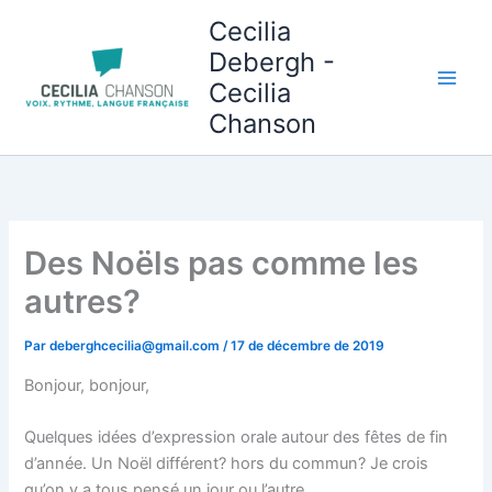
Aller
Cecilia
au
Debergh -
contenu
Cecilia
Chanson
Des Noëls pas comme les
autres?
Par
deberghcecilia@gmail.com
/
17 de décembre de 2019
Bonjour, bonjour,
Quelques idées d’expression orale autour des fêtes de fin
d’année. Un Noël différent? hors du commun? Je crois
qu’on y a tous pensé un jour ou l’autre…