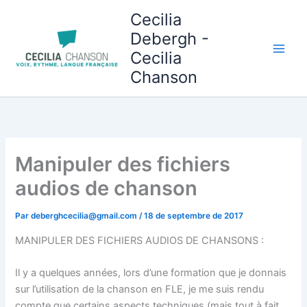
Aller
Cecilia
au
Debergh -
contenu
Cecilia
Chanson
Manipuler des fichiers
audios de chanson
Par
deberghcecilia@gmail.com
/
18 de septembre de 2017
MANIPULER DES FICHIERS AUDIOS DE CHANSONS :
Il y a quelques années, lors d’une formation que je donnais
sur l’utilisation de la chanson en FLE, je me suis rendu
compte que certains aspects techniques (mais tout à fait